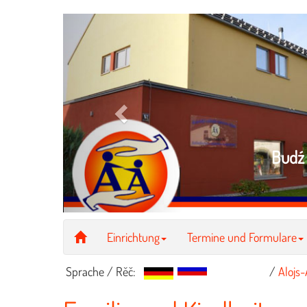
Previous
Budź 
Einrichtung
Termine und Formulare
Sprache / Rěč:
/
Alojs-