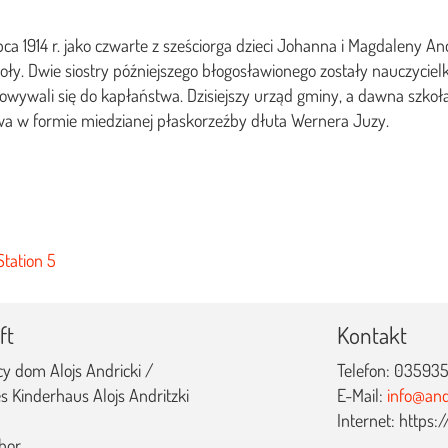
ipca 1914 r. jako czwarte z sześciorga dzieci Johanna i Magdaleny An
ły. Dwie siostry późniejszego błogosławionego zostały nauczycielka
owywali się do kapłaństwa. Dzisiejszy urząd gminy, a dawna szkoła,
wa w formie miedzianej płaskorzeźby dłuta Wernera Juzy.
Station 5
ft
Kontakt
cy dom Alojs Andricki /
Telefon: 035935
s Kinderhaus Alojs Andritzki
E-Mail:
info@and
Internet: https
bor