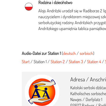
Rodzina i dzieciństwo
Alojs Andritzki urodził się w Radiborze 2 l
nauczycielem i dyrektorem miejscowej szko
serbołużyckiej rodziny Andritzkich przygot
Andritzkiego upamiętnia tablica pamiątko
Audio-Datei zur Station 1
(
deutsch
/
sorbisch
)
Start
/ Station 1 /
Station 2
/
Station 3
/
Station 4
/
Adresa / Anschri
Katolski serbski dźěća
Katholisches sorbische
Nawjes / Dorfplatz 1
02627 Radwor / Radi