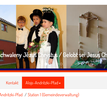
chwaleny Jězus Chrystus / Gelobt sei Jesus Ch
Kontakt
Alojs-Andritzki-Pfad
Andritzki-Pfad
/
Station 1 (Gemeindeverwaltung)