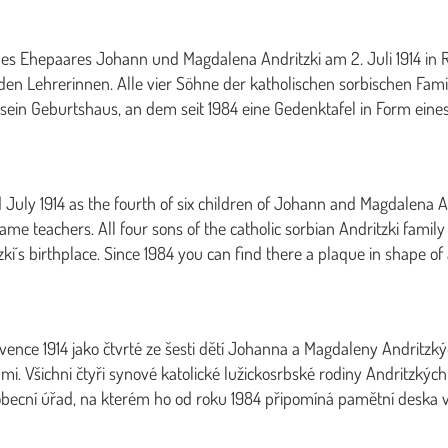
 des Ehepaares Johann und Magdalena Andritzki am 2. Juli 1914 in 
en Lehrerinnen. Alle vier Söhne der katholischen sorbischen Famili
sein Geburtshaus, an dem seit 1984 eine Gedenktafel in Form eine
 July 1914 as the fourth of six children of Johann and Magdalena An
ame teachers. All four sons of the catholic sorbian Andritzki famil
itzki´s birthplace. Since 1984 you can find there a plaque in shap
ervence 1914 jako čtvrté ze šesti dětí Johanna a Magdaleny Andritzk
lkami. Všichni čtyři synové katolické lužickosrbské rodiny Andritzk
becní úřad, na kterém ho od roku 1984 připomíná pamětní deska