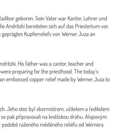
Radibor geboren. Sein Vater war Kantor, Lehrer und
e Andritzki bereiteten sich auf das Priestertum vor.
s geprägtes Kupferreliefs von Werner Juza an
dritzki. His father was a cantor, teacher and
y were preparing for the priesthood. The today´s
e of an embossed copper relief made by Werner Juza to
ých. Jeho otec byl sbormistrem, učitelem a ředitelem
ých se pak připravovali na kněžskou dráhu. Alojsovým
 v podobě raženého měděného reliéfu od Wernera