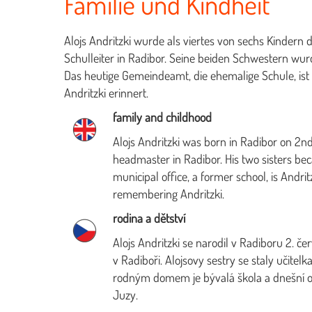
Familie und Kindheit
Alojs Andritzki wurde als viertes von sechs Kindern
Schulleiter in Radibor. Seine beiden Schwestern wurd
Das heutige Gemeindeamt, die ehemalige Schule, ist 
Andritzki erinnert.
family and childhood
Alojs Andritzki was born in Radibor on 2nd
headmaster in Radibor. His two sisters bec
municipal office, a former school, is Andr
remembering Andritzki.
rodina a dětství
Alojs Andritzki se narodil v Radiboru 2. č
v Radiboři. Alojsovy sestry se staly učite
rodným domem je bývalá škola a dnešní o
Juzy.